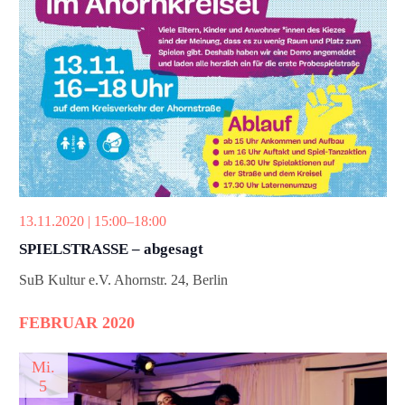
h
l
e
n
.
13.11.2020 | 15:00
–
18:00
SPIELSTRASSE – abgesagt
SuB Kultur e.V.
Ahornstr. 24, Berlin
FEBRUAR 2020
Mi.
5