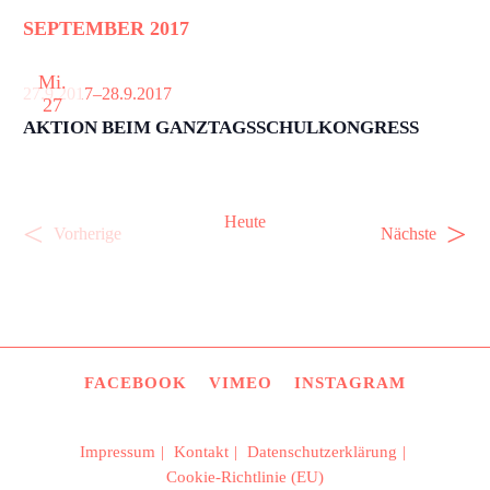
SEPTEMBER 2017
Mi.
27.9.2017
–
28.9.2017
27
AKTION BEIM GANZTAGSSCHULKONGRESS
Heute
V
V
Vorherige
Nächste
e
e
r
r
a
a
n
n
s
s
t
t
FACEBOOK
VIMEO
INSTAGRAM
a
a
l
l
t
t
Impressum
Kontakt
Datenschutzerklärung
u
u
Cookie-Richtlinie (EU)