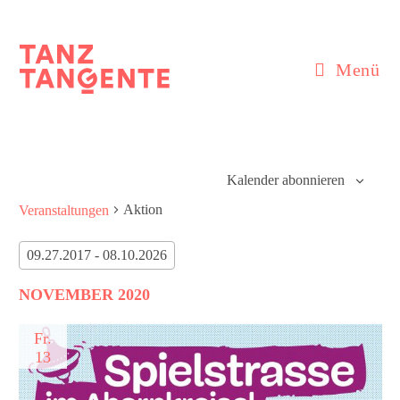
Zum
Inhalt
springen
Menü
Kalender abonnieren
Aktion
Veranstaltungen
09.27.2017
 - 
08.10.2026
D
NOVEMBER 2020
a
t
u
Fr.
m
13
w
ä