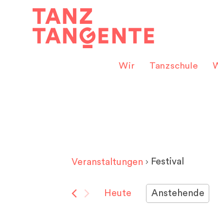
Zum
Inhalt
springen
Wir
Tanzschule
W
Festival
Veranstaltungen
Heute
Anstehende
D