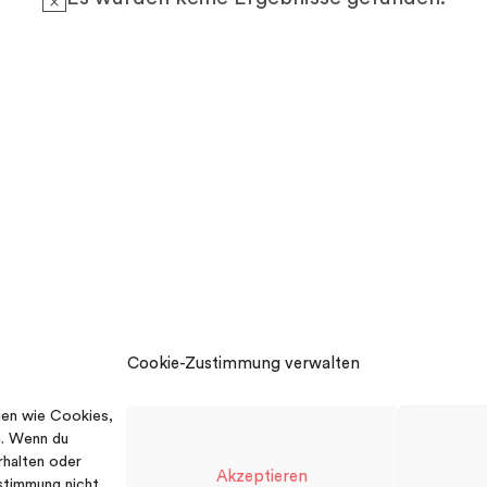
H
i
n
w
e
i
s
Cookie-Zustimmung verwalten
ien wie Cookies,
n. Wenn du
rhalten oder
Akzeptieren
stimmung nicht