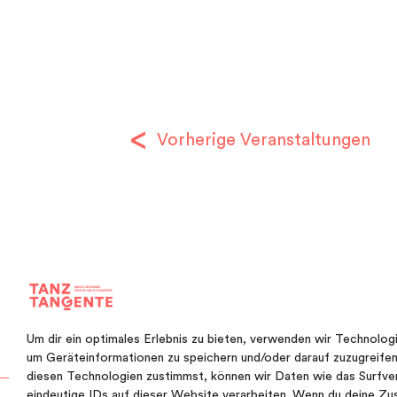
a
t
u
m
w
ä
Vorherige
Veranstaltungen
h
l
e
n
.
Um dir ein optimales Erlebnis zu bieten, verwenden wir Technolog
um Geräteinformationen zu speichern und/oder darauf zuzugreife
diesen Technologien zustimmst, können wir Daten wie das Surfve
eindeutige IDs auf dieser Website verarbeiten. Wenn du deine Zu