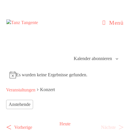
Zum
Inhalt
springen
Menü
Kalender abonnieren
Es wurden keine Ergebnisse gefunden.
H
i
Konzert
Veranstaltungen
n
w
e
Anstehende
i
D
s
a
Heute
t
V
V
Vorherige
Nächste