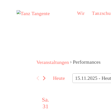
Zum
Inhalt
springen
Wir
Tanzschu
Performances
Veranstaltungen
Heute
15.11.2025
 - 
Heu
D
a
Sa.
t
31
u