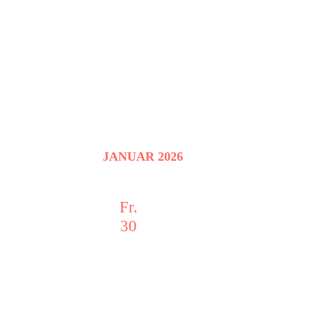
m
w
ä
h
l
e
n
.
JANUAR 2026
Fr.
30