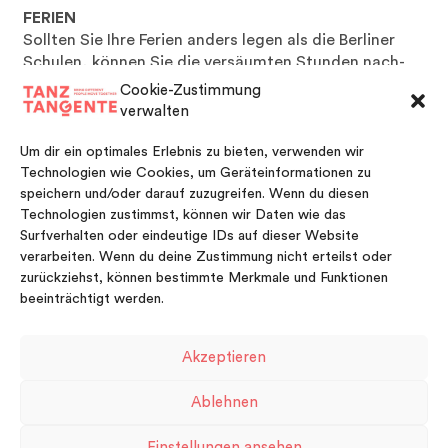
FERIEN
Sollten Sie Ihre Ferien anders legen als die Berliner
Schulen, können Sie die versäumten Stunden nach-
bzw. vorholen. Gesetzliche Feiertage
Cookie-Zustimmung
sind unterrichtsfrei.
verwalten
KONTOVERBINDUNG
Um dir ein optimales Erlebnis zu bieten, verwenden wir
TanzTangente GBR
Technologien wie Cookies, um Geräteinformationen zu
GLS Gemeinschaftsbank
speichern und/oder darauf zuzugreifen. Wenn du diesen
IBAN:
DE19 4306 0967 1106 6339 00
Technologien zustimmst, können wir Daten wie das
BIC/SWIFT:
GENODEM1GLS
Surfverhalten oder eindeutige IDs auf dieser Website
verarbeiten. Wenn du deine Zustimmung nicht erteilst oder
zurückziehst, können bestimmte Merkmale und Funktionen
beeinträchtigt werden.
Akzeptieren
FACEBOOK
VIMEO
INSTAGRAM
Ablehnen
Impressum
Kontakt
Datenschutzerklärung
Einstellungen ansehen