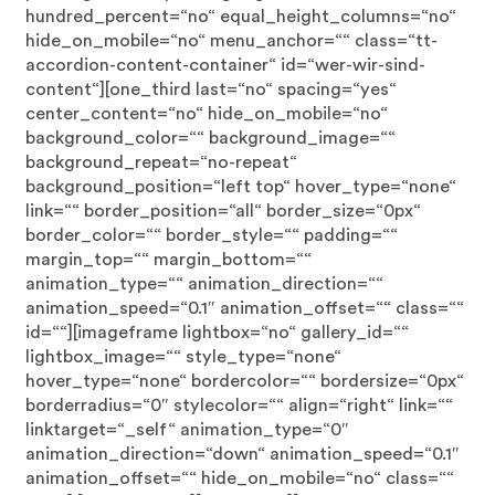
hundred_percent=“no“ equal_height_columns=“no“
hide_on_mobile=“no“ menu_anchor=““ class=“tt-
accordion-content-container“ id=“wer-wir-sind-
content“][one_third last=“no“ spacing=“yes“
center_content=“no“ hide_on_mobile=“no“
background_color=““ background_image=““
background_repeat=“no-repeat“
background_position=“left top“ hover_type=“none“
link=““ border_position=“all“ border_size=“0px“
border_color=““ border_style=““ padding=““
margin_top=““ margin_bottom=““
animation_type=““ animation_direction=““
animation_speed=“0.1″ animation_offset=““ class=““
id=““][imageframe lightbox=“no“ gallery_id=““
lightbox_image=““ style_type=“none“
hover_type=“none“ bordercolor=““ bordersize=“0px“
borderradius=“0″ stylecolor=““ align=“right“ link=““
linktarget=“_self“ animation_type=“0″
animation_direction=“down“ animation_speed=“0.1″
animation_offset=““ hide_on_mobile=“no“ class=““