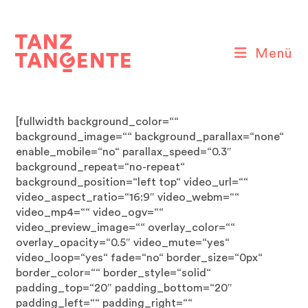
Zum
Inhalt
springen
Menü
[fullwidth background_color=““
background_image=““ background_parallax=“none“
enable_mobile=“no“ parallax_speed=“0.3″
background_repeat=“no-repeat“
background_position=“left top“ video_url=““
video_aspect_ratio=“16:9″ video_webm=““
video_mp4=““ video_ogv=““
video_preview_image=““ overlay_color=““
overlay_opacity=“0.5″ video_mute=“yes“
video_loop=“yes“ fade=“no“ border_size=“0px“
border_color=““ border_style=“solid“
padding_top=“20″ padding_bottom=“20″
padding_left=““ padding_right=““