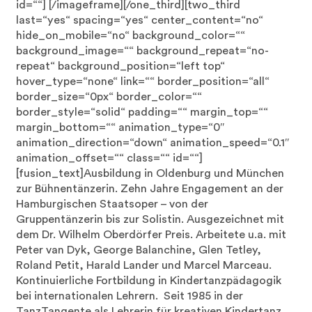
id=““]
[/imageframe][/one_third][two_third
last=“yes“ spacing=“yes“ center_content=“no“
hide_on_mobile=“no“ background_color=““
background_image=““ background_repeat=“no-
repeat“ background_position=“left top“
hover_type=“none“ link=““ border_position=“all“
border_size=“0px“ border_color=““
border_style=“solid“ padding=““ margin_top=““
margin_bottom=““ animation_type=“0″
animation_direction=“down“ animation_speed=“0.1″
animation_offset=““ class=““ id=““]
[fusion_text]Ausbildung in Oldenburg und München
zur Bühnentänzerin. Zehn Jahre Engagement an der
Hamburgischen Staatsoper – von der
Gruppentänzerin bis zur Solistin. Ausgezeichnet mit
dem Dr. Wilhelm Oberdörfer Preis. Arbeitete u.a. mit
Peter van Dyk, George Balanchine, Glen Tetley,
Roland Petit, Harald Lander und Marcel Marceau.
Kontinuierliche Fortbildung in Kindertanzpädagogik
bei internationalen Lehrern. Seit 1985 in der
TanzTangente als Lehrerin für kreativen Kindertanz