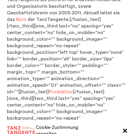
und Organisatorin beschäftigt, sowie
Geschäftsführerin von 2003-2011. Aktuell leitet sie
das
Büro
der TanzTangente.[/fusion_text]
[/two_third][one_third last=“no“ spacing=“yes“
center_content=“no“ hide_on_mobile=“no“
background_color=““ background_image=““
background_repeat=“no-repeat“
background_position=“left top“ hover_type=“none“
link=““ border_position=“all“ border_size=“0px“
border_color=““ border_style=““ padding=““
margin_top=““ margin_bottom=““
animation_type=““ animation_direction=““
animation_speed=“0.1″ animation_offset=““ class=““
id=““][fusion_text]
Produktion
[/fusion_text]
[/one_third][two_third last=“yes“ spacing=“yes“
center_content=“no“ hide_on_mobile=“no“
background_color=““ background_image=““
background_repeat=“no-repeat“
background_position=“left top“ hover_type=“none“
Cookie-Zustimmung
link=““ border_position=“all“ border_size=“0px“
verwalten