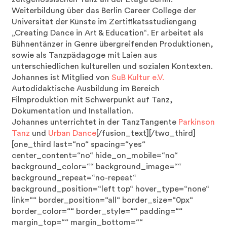
Weiterbildung über das Berlin Career College der
Universität der Künste im Zertifikatsstudiengang
„Creating Dance in Art & Education“. Er arbeitet als
Bühnentänzer in Genre übergreifenden Produktionen,
sowie als Tanzpädagoge mit Laien aus
unterschiedlichen kulturellen und sozialen Kontexten.
Johannes ist Mitglied von
SuB Kultur e.V.
Autodidaktische Ausbildung im Bereich
Filmproduktion mit Schwerpunkt auf Tanz,
Dokumentation und Installation.
Johannes unterrichtet in der TanzTangente
Parkinson
Tanz
und
Urban Dance
[/fusion_text][/two_third]
[one_third last=“no“ spacing=“yes“
center_content=“no“ hide_on_mobile=“no“
background_color=““ background_image=““
background_repeat=“no-repeat“
background_position=“left top“ hover_type=“none“
link=““ border_position=“all“ border_size=“0px“
border_color=““ border_style=““ padding=““
margin_top=““ margin_bottom=““