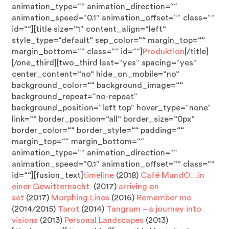
animation_type=““ animation_direction=““
animation_speed=“0.1″ animation_offset=““ class=““
id=““][title size=“1″ content_align=“left“
style_type=“default“ sep_color=““ margin_top=““
margin_bottom=““ class=““ id=““]
Produktion
[/title]
[/one_third][two_third last=“yes“ spacing=“yes“
center_content=“no“ hide_on_mobile=“no“
background_color=““ background_image=““
background_repeat=“no-repeat“
background_position=“left top“ hover_type=“none“
link=““ border_position=“all“ border_size=“0px“
border_color=““ border_style=““ padding=““
margin_top=““ margin_bottom=““
animation_type=““ animation_direction=““
animation_speed=“0.1″ animation_offset=““ class=““
id=““][fusion_text]
timeline
(2018)
Café MundO…in
einer Gewitternacht
(2017)
arriving on
set
(2017)
Morphing Lines
(2016)
Remember me
(2014/2015)
Tarot
(2014)
Tangram – a journey into
visions
(2013)
Personal Landscapes
(2013)