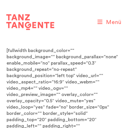
Zum
Inhalt
springen
Menü
[fullwidth background_color=““
background_image=““ background_parallax=“none“
enable_mobile=“no“ parallax_speed=“0.3″
background_repeat=“no-repeat“
background_position=“left top“ video_url=““
video_aspect_ratio=“16:9″ video_webm=““
video_mp4=““ video_ogv=““
video_preview_image=““ overlay_color=““
overlay_opacity=“0.5″ video_mute=“yes“
video_loop=“yes“ fade=“no“ border_size=“0px“
border_color=““ border_style=“solid“
padding_top=“20″ padding_bottom=“20″
padding_left=““ padding_right=““