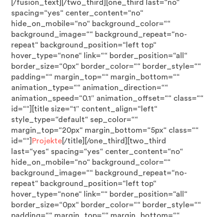
[/fusion_text][/two_third][one_third last=“no“
spacing=“yes“ center_content=“no“
hide_on_mobile=“no“ background_color=““
background_image=““ background_repeat=“no-
repeat“ background_position=“left top“
hover_type=“none“ link=““ border_position=“all“
border_size=“0px“ border_color=““ border_style=““
padding=““ margin_top=““ margin_bottom=““
animation_type=““ animation_direction=““
animation_speed=“0.1″ animation_offset=““ class=““
id=““][title size=“1″ content_align=“left“
style_type=“default“ sep_color=““
margin_top=“20px“ margin_bottom=“5px“ class=““
id=““]
Projekte
[/title][/one_third][two_third
last=“yes“ spacing=“yes“ center_content=“no“
hide_on_mobile=“no“ background_color=““
background_image=““ background_repeat=“no-
repeat“ background_position=“left top“
hover_type=“none“ link=““ border_position=“all“
border_size=“0px“ border_color=““ border_style=““
padding=““ margin_top=““ margin_bottom=““