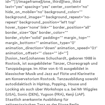
id=““]
[/imageframe][/one_third][two_third
last=“yes“ spacing=“yes“ center_content=“no“
hide_on_mobile=“no“ background_color=““
background_image=““ background_repeat=“no-
repeat“ background_position=“left top“
hover_type=“none“ link=““ border_position=“all“
border_size=“0px“ border_color=““
border_style=“solid“ padding=““ margin_top=““
margin_bottom=““ animation_type=“0″
animation_direction=“down“ animation_speed=“0.1″
animation_offset=““ class=““ id=““]
[fusion_text]Johannes Schuchardt, geboren 1988 in
Rostock, ist ausgebildeter Tänzer, Choreograph und
Tanzpädagoge. Im Alter von 6-15 ausgebildet in
klassischer Musik und Jazz auf Flöte und Klarinette
am Konservatorium Rostock. Tanzausbildung sowohl
autodidaktisch in HipHop, Popping, House und
Locking als auch über Workshops u.a. bei Mr Wiggles
(USA), Sonic (DEN), Yugson (FRA), Kenji (JAP).
Staatlich anerkannte Ausbildung für
zeitgenössischen Tanz an der Etage Berlin.