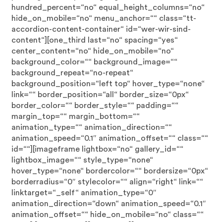
hundred_percent=“no“ equal_height_columns=“no“
hide_on_mobile=“no“ menu_anchor=““ class=“tt-
accordion-content-container“ id=“wer-wir-sind-
content“][one_third last=“no“ spacing=“yes“
center_content=“no“ hide_on_mobile=“no“
background_color=““ background_image=““
background_repeat=“no-repeat“
background_position=“left top“ hover_type=“none“
link=““ border_position=“all“ border_size=“0px“
border_color=““ border_style=““ padding=““
margin_top=““ margin_bottom=““
animation_type=““ animation_direction=““
animation_speed=“0.1″ animation_offset=““ class=““
id=““][imageframe lightbox=“no“ gallery_id=““
lightbox_image=““ style_type=“none“
hover_type=“none“ bordercolor=““ bordersize=“0px“
borderradius=“0″ stylecolor=““ align=“right“ link=““
linktarget=“_self“ animation_type=“0″
animation_direction=“down“ animation_speed=“0.1″
animation_offset=““ hide_on_mobile=“no“ class=““