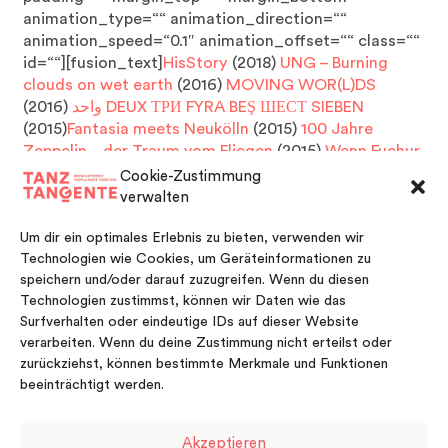
animation_type=““ animation_direction=““
animation_speed=“0.1″ animation_offset=““ class=““
id=““][fusion_text]
HisStory
(2018)
UNG – Burning
clouds on wet earth
(2016)
MOVING WOR(L)DS
(2016)
واحد
DEUX ТРИ FYRA BEŞ ШЕСТ SIEBEN
(2015)
Fantasia meets Neukölln
(2015)
100 Jahre
Zeppelin – der Traum vom Fliegen
(2015)
Wenn Fuchur
mit der Käthe tanzt
(2013)
Carmen – respect reloaded
Cookie-Zustimmung
(2012)
Tausend Türen
(2010)
zeitspannenD
(2010)
verwalten
Um dir ein optimales Erlebnis zu bieten, verwenden wir
Technologien wie Cookies, um Geräteinformationen zu
speichern und/oder darauf zuzugreifen. Wenn du diesen
Technologien zustimmst, können wir Daten wie das
[/fusion_text][/two_third][/fullwidth]
Surfverhalten oder eindeutige IDs auf dieser Website
verarbeiten. Wenn du deine Zustimmung nicht erteilst oder
zurückziehst, können bestimmte Merkmale und Funktionen
beeinträchtigt werden.
Akzeptieren