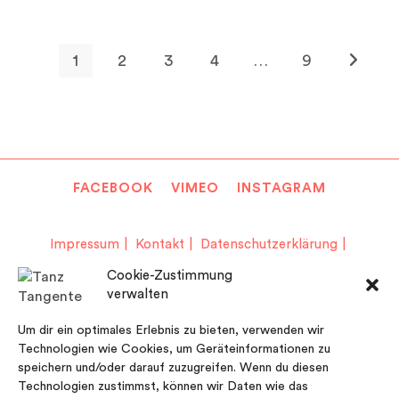
1
2
3
4
…
9
Zur näch
FACEBOOK
VIMEO
INSTAGRAM
Impressum
Kontakt
Datenschutzerklärung
Cookie-Richtlinie (EU)
Cookie-Zustimmung
verwalten
© Copyright 2026 TanzTangente.
Um dir ein optimales Erlebnis zu bieten, verwenden wir
Technologien wie Cookies, um Geräteinformationen zu
speichern und/oder darauf zuzugreifen. Wenn du diesen
Technologien zustimmst, können wir Daten wie das