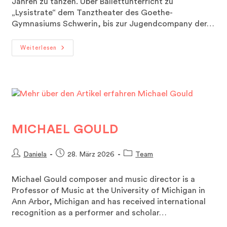
Jahren zu tanzen. Über Ballettunterricht zu
„Lysistrate“ dem Tanztheater des Goethe-
Gymnasiums Schwerin, bis zur Jugendcompany der…
Milena
Weiterlesen
Grunow
MICHAEL GOULD
Beitrags-
Beitrag
Beitrags-
Daniela
28. März 2026
Team
Autor:
veröffentlicht:
Kategorie:
Michael Gould composer and music director is a
Professor of Music at the University of Michigan in
Ann Arbor, Michigan and has received international
recognition as a performer and scholar…