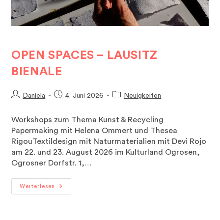
OPEN SPACES – LAUSITZ
BIENALE
Beitrags-
Beitrag
Beitrags-
Daniela
4. Juni 2026
Neuigkeiten
Autor:
veröffentlicht:
Kategorie:
Workshops zum Thema Kunst & Recycling
Papermaking mit Helena Ommert und Thesea
RigouTextildesign mit Naturmaterialien mit Devi Rojo
am 22. und 23. August 2026 im Kulturland Ogrosen,
Ogrosner Dorfstr. 1,…
OPEN
Weiterlesen
SPACES
–
LAUSITZ
BIENALE