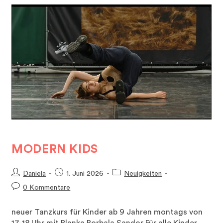
MODERN KIDS
Beitrags-
Beitrag
Beitrags-
Daniela
1. Juni 2026
Neuigkeiten
Autor:
veröffentlicht:
Kategorie:
Beitrags-
0 Kommentare
Kommentare:
neuer Tanzkurs für Kinder ab 9 Jahren montags von
17-18 Uhr mit Blanka Borbala Sandor Für alle Kinder,