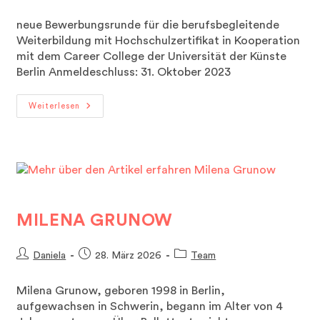
Autor:
veröffentlicht:
Kategorie:
neue Bewerbungsrunde für die berufsbegleitende
Weiterbildung mit Hochschulzertifikat in Kooperation
mit dem Career College der Universität der Künste
Berlin Anmeldeschluss: 31. Oktober 2023
CREATING
Weiterlesen
DANCE
IN
ART
AND
EDUCATION
-
Tanzpädagogik
&
Choreografie
MILENA GRUNOW
Beitrags-
Beitrag
Beitrags-
Daniela
28. März 2026
Team
Autor:
veröffentlicht:
Kategorie:
Milena Grunow, geboren 1998 in Berlin,
aufgewachsen in Schwerin, begann im Alter von 4