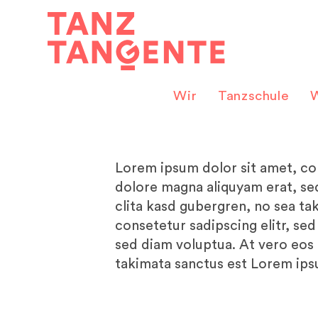
Zum
Inhalt
springen
Wir
Tanzschule
W
Lorem ipsum dolor sit amet, co
dolore magna aliquyam erat, se
clita kasd gubergren, no sea ta
consetetur sadipscing elitr, s
sed diam voluptua. At vero eos 
takimata sanctus est Lorem ips