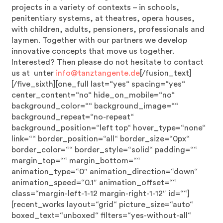
projects in a variety of contexts – in schools,
penitentiary systems, at theatres, opera houses,
with children, adults, pensioners, professionals and
laymen. Together with our partners we develop
innovative concepts that move us together.
Interested? Then please do not hesitate to contact
us at unter
info@tanztangente.de
[/fusion_text]
[/five_sixth][one_full last=“yes“ spacing=“yes“
center_content=“no“ hide_on_mobile=“no“
background_color=““ background_image=““
background_repeat=“no-repeat“
background_position=“left top“ hover_type=“none“
link=““ border_position=“all“ border_size=“0px“
border_color=““ border_style=“solid“ padding=““
margin_top=““ margin_bottom=““
animation_type=“0″ animation_direction=“down“
animation_speed=“0.1″ animation_offset=““
class=“margin-left-1-12 margin-right-1-12″ id=““]
[recent_works layout=“grid“ picture_size=“auto“
boxed_text=“unboxed“ filters=“yes-without-all“