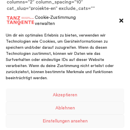
columns=“2″ column_spacing=“10″
cat_slug=“projekte-en“ exclude_cats=““
number_posts=“6000″ offset=““ excerpt_length=“0″
Cookie-Zustimmung
strip_html=“yes“
verwalten
carousel_layout=“title_below_image“
scroll_items=““ autoplay=“no“ show_nav=“yes“
Um dir ein optimales Erlebnis zu bieten, verwenden wir
mouse_scroll=“no“ animation_type=“0″
Technologien wie Cookies, um Geräteinformationen zu
animation_direction=“down“ animation_speed=“0.1″
speichern und/oder darauf zuzugreifen. Wenn du diesen
animation_offset=““ class=““ id=““][/recent_works]
Technologien zustimmst, können wir Daten wie das
[/one_full]
Surfverhalten oder eindeutige IDs auf dieser Website
verarbeiten. Wenn du deine Zustimmung nicht erteilst oder
zurückziehst, können bestimmte Merkmale und Funktionen
beeinträchtigt werden.
Akzeptieren
FACEBOOK
VIMEO
INSTAGRAM
Ablehnen
Impressum
Kontakt
Datenschutzerklärung
Einstellungen ansehen
Cookie-Richtlinie (EU)