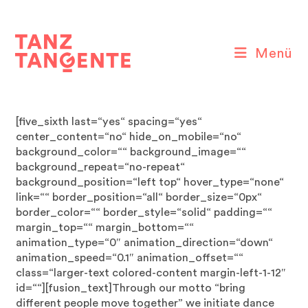
Zum
Inhalt
springen
Menü
[five_sixth last=“yes“ spacing=“yes“
center_content=“no“ hide_on_mobile=“no“
background_color=““ background_image=““
background_repeat=“no-repeat“
background_position=“left top“ hover_type=“none“
link=““ border_position=“all“ border_size=“0px“
border_color=““ border_style=“solid“ padding=““
margin_top=““ margin_bottom=““
animation_type=“0″ animation_direction=“down“
animation_speed=“0.1″ animation_offset=““
class=“larger-text colored-content margin-left-1-12″
id=““][fusion_text]Through our motto “bring
different people move together” we initiate dance