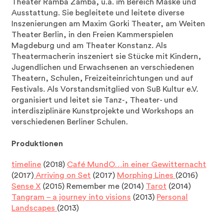
Theater Ramba Zamba, u.a. im Bereich Maske und
Ausstattung. Sie begleitete und leitete diverse
Inszenierungen am Maxim Gorki Theater, am Weiten
Theater Berlin, in den Freien Kammerspielen
Magdeburg und am Theater Konstanz. Als
Theatermacherin inszeniert sie Stücke mit Kindern,
Jugendlichen und Erwachsenen an verschiedenen
Theatern, Schulen, Freizeiteinrichtungen und auf
Festivals. Als Vorstandsmitglied von SuB Kultur e.V.
organisiert und leitet sie Tanz-, Theater- und
interdisziplinäre Kunstprojekte und Workshops an
verschiedenen Berliner Schulen.
Produktionen
timeline
(2018)
Café MundO…in einer Gewitternacht
(2017)
Arriving on Set
(2017)
Morphing Lines
(2016)
Sense X
(2015) Remember me (2014)
Tarot
(2014)
Tangram – a journey into visions
(2013)
Personal
Landscapes
(2013)