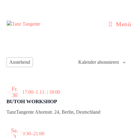
Zum
Inhalt
springen
Menü
Anstehend
Kalender abonnieren
D
a
t
Fr.
u
30.10. | 17:00
–
1.11. | 18:00
30
m
BUTOH WORKSHOP
w
ä
TanzTangente
Ahornstr. 24, Berlin, Deutschland
h
l
Sa.
e
3.10. | 19:30
–
21:00
3
n