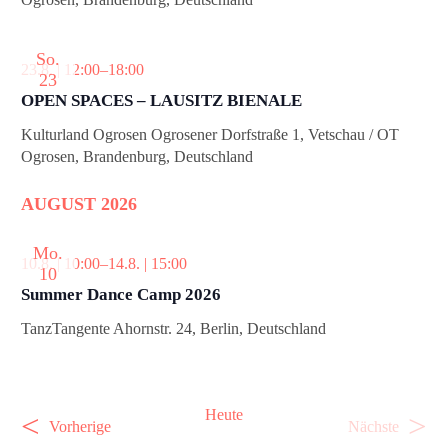
So.
23.8. | 12:00
–
18:00
23
OPEN SPACES – LAUSITZ BIENALE
Kulturland Ogrosen
Ogrosener Dorfstraße 1, Vetschau / OT
Ogrosen, Brandenburg, Deutschland
AUGUST 2026
Mo.
10.8. | 10:00
–
14.8. | 15:00
10
Summer Dance Camp 2026
TanzTangente
Ahornstr. 24, Berlin, Deutschland
Heute
V
V
Vorherige
Nächste
e
e