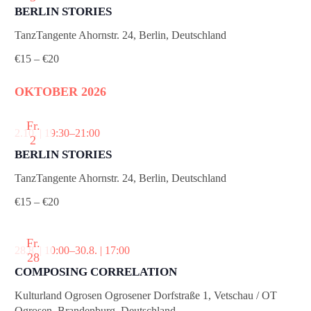
BERLIN STORIES
.
TanzTangente
Ahornstr. 24, Berlin, Deutschland
€15 – €20
OKTOBER 2026
Fr.
2.10. | 19:30
–
21:00
2
BERLIN STORIES
TanzTangente
Ahornstr. 24, Berlin, Deutschland
€15 – €20
Fr.
28.8. | 10:00
–
30.8. | 17:00
28
COMPOSING CORRELATION
Kulturland Ogrosen
Ogrosener Dorfstraße 1, Vetschau / OT
Ogrosen, Brandenburg, Deutschland