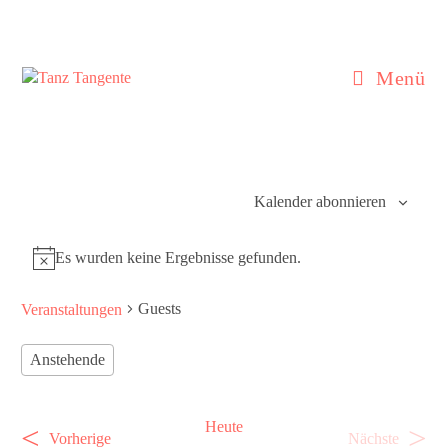
Zum
Inhalt
springen
Menü
Kalender abonnieren
Es wurden keine Ergebnisse gefunden.
H
i
Guests
Veranstaltungen
n
w
e
Anstehende
i
D
s
a
Heute
t
V
V
Vorherige
Nächste