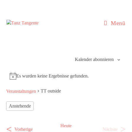
Zum
Inhalt
springen
Menü
Kalender abonnieren
Es wurden keine Ergebnisse gefunden.
H
i
TT outside
Veranstaltungen
n
w
e
Anstehende
i
D
s
a
Heute
t
V
V
Vorherige
Nächste