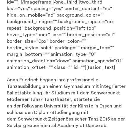
id=““]
[/imageframe][/one_third][two_third
last=“yes“ spacing=“yes“ center_content=“no“
hide_on_mobile=“no“ background_color=““
background_image=““ background_repeat=“no-
repeat“ background_position=“left top“
hover_type=“none“ link=““ border_position=“all“
border_size=“0px“ border_color=““
border_style=“solid“ padding=““ margin_top=““
margin_bottom=““ animation_type=“0″
animation_direction=“down“ animation_speed=“0.1″
animation_offset=““ class=““ id=““][fusion_text]
Anna Friedrich begann ihre professionelle
Tanzausbildung an einem Gymnasium mit integrierter
Ballettabteilung. Ihr Studium mit dem Schwerpunkt
Moderner Tanz/ Tanztheater, startete sie
an der Folkwang Universität der Künste in Essen und
schloss den Diplom-Studiengang mit
dem Schwerpunkt Zeitgenössischer Tanz 2015 an der
Salzburg Experimental Academy of Dance ab.