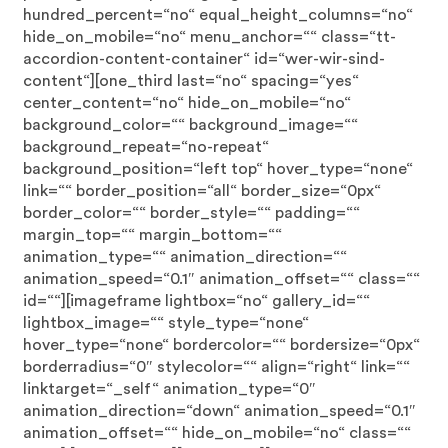
hundred_percent=“no“ equal_height_columns=“no“
hide_on_mobile=“no“ menu_anchor=““ class=“tt-
accordion-content-container“ id=“wer-wir-sind-
content“][one_third last=“no“ spacing=“yes“
center_content=“no“ hide_on_mobile=“no“
background_color=““ background_image=““
background_repeat=“no-repeat“
background_position=“left top“ hover_type=“none“
link=““ border_position=“all“ border_size=“0px“
border_color=““ border_style=““ padding=““
margin_top=““ margin_bottom=““
animation_type=““ animation_direction=““
animation_speed=“0.1″ animation_offset=““ class=““
id=““][imageframe lightbox=“no“ gallery_id=““
lightbox_image=““ style_type=“none“
hover_type=“none“ bordercolor=““ bordersize=“0px“
borderradius=“0″ stylecolor=““ align=“right“ link=““
linktarget=“_self“ animation_type=“0″
animation_direction=“down“ animation_speed=“0.1″
animation_offset=““ hide_on_mobile=“no“ class=““