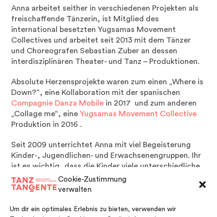
Anna arbeitet seither in verschiedenen Projekten als
freischaffende Tänzerin, ist Mitglied des
international besetzten Yugsamas Movement
Collectives und arbeitet seit 2013 mit dem Tänzer
und Choreografen Sebastian Zuber an dessen
interdisziplinären Theater- und Tanz – Produktionen.
Absolute Herzensprojekte waren zum einen „Where is
Down?“, eine Kollaboration mit der spanischen
Compagnie Danza Mobile
in 2017 und zum anderen
„Collage me“, eine
Yugsamas Movement Collective
Produktion in 2016 .
Seit 2009 unterrichtet Anna mit viel Begeisterung
Kinder-, Jugendlichen- und Erwachsenengruppen. Ihr
ist es wichtig, dass die Kinder viele unterschiedliche
Bewegungs-/Tanzimpulse und Musikstile erfahren,
Cookie-Zustimmung
eine Basis erlernen, auf die sie im Tanz, aber auch in
verwalten
ihrem Lebensalltag, zurückgreifen können.
Um dir ein optimales Erlebnis zu bieten, verwenden wir