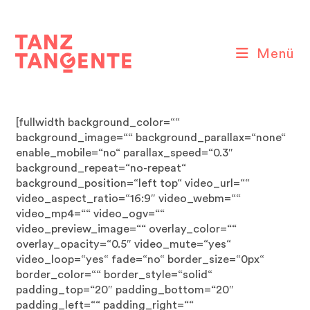
Zum
Inhalt
springen
Menü
[fullwidth background_color=““
background_image=““ background_parallax=“none“
enable_mobile=“no“ parallax_speed=“0.3″
background_repeat=“no-repeat“
background_position=“left top“ video_url=““
video_aspect_ratio=“16:9″ video_webm=““
video_mp4=““ video_ogv=““
video_preview_image=““ overlay_color=““
overlay_opacity=“0.5″ video_mute=“yes“
video_loop=“yes“ fade=“no“ border_size=“0px“
border_color=““ border_style=“solid“
padding_top=“20″ padding_bottom=“20″
padding_left=““ padding_right=““