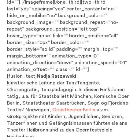
id=““]
[/imageframe][/one_third][two_third
last=“yes“ spacing=“yes“ center_content=“no“
hide_on_mobile=“no“ background_color=““
background_image=““ background_repeat=“no-
repeat“ background_position=“left top“
hover_type=“none“ link=““ border_position=“all“
border_size=“0px“ border_color=““
border_style=“solid“ padding=““ margin_top=““
margin_bottom=““ animation_type=“0″
animation_direction=“down“ animation_speed=“0.1″
animation_offset=““ class=““ id=““]
[fusion_text]
Nadja Raszewski
künstlerische Leitung der TanzTangente,
Choreografin, Tanzpädagogin. In diesen Funktionen
tätig, u.a. für Staatsballett München, Komische Oper
Berlin, Staatstheater Saarbrücken, Sogn og Fjordane
Teater/ Norwegen,
Gripstheater Berlin
u.v.m.
Großprojekte mit Kindern, Jugendlichen, Senioren,
Tänzer*innen und Gefängnisinsassen führten sie ans
Theater Heilbronn und zu den Opernfestspiele
Heidenheim.