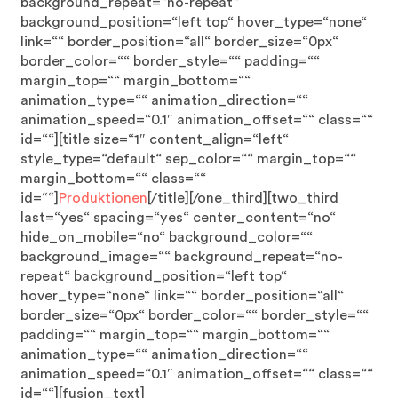
background_repeat=“no-repeat“
background_position=“left top“ hover_type=“none“
link=““ border_position=“all“ border_size=“0px“
border_color=““ border_style=““ padding=““
margin_top=““ margin_bottom=““
animation_type=““ animation_direction=““
animation_speed=“0.1″ animation_offset=““ class=““
id=““][title size=“1″ content_align=“left“
style_type=“default“ sep_color=““ margin_top=““
margin_bottom=““ class=““
id=““]
Produktionen
[/title][/one_third][two_third
last=“yes“ spacing=“yes“ center_content=“no“
hide_on_mobile=“no“ background_color=““
background_image=““ background_repeat=“no-
repeat“ background_position=“left top“
hover_type=“none“ link=““ border_position=“all“
border_size=“0px“ border_color=““ border_style=““
padding=““ margin_top=““ margin_bottom=““
animation_type=““ animation_direction=““
animation_speed=“0.1″ animation_offset=““ class=““
id=““][fusion_text]