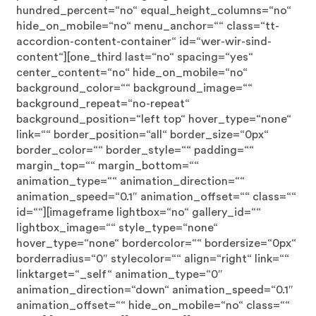
hundred_percent=“no“ equal_height_columns=“no“
hide_on_mobile=“no“ menu_anchor=““ class=“tt-
accordion-content-container“ id=“wer-wir-sind-
content“][one_third last=“no“ spacing=“yes“
center_content=“no“ hide_on_mobile=“no“
background_color=““ background_image=““
background_repeat=“no-repeat“
background_position=“left top“ hover_type=“none“
link=““ border_position=“all“ border_size=“0px“
border_color=““ border_style=““ padding=““
margin_top=““ margin_bottom=““
animation_type=““ animation_direction=““
animation_speed=“0.1″ animation_offset=““ class=““
id=““][imageframe lightbox=“no“ gallery_id=““
lightbox_image=““ style_type=“none“
hover_type=“none“ bordercolor=““ bordersize=“0px“
borderradius=“0″ stylecolor=““ align=“right“ link=““
linktarget=“_self“ animation_type=“0″
animation_direction=“down“ animation_speed=“0.1″
animation_offset=““ hide_on_mobile=“no“ class=““