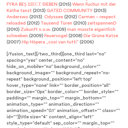
FYRA BEŞ ШЕСТ SIEBEN
(2015)
Wenn Fuchur mit der
Käthe tanzt
(2013)
GATED COMMUNITY
(2013)
Anderswo
(2013)
Odyssee
(2012)
Carmen – respect
reloaded
(2012)
Tausend Türen
(2010)
zeitspannenD
(2010)
Zukunft n.o.w.
(2009)
man müsste eigentlich
schweben
(2009)
Feuervogel
(2008)
Die Grüne Katze
(2007)
Hip Hòpera „cosi van tutti“
(2006)
[/fusion_text][/two_third][one_third last=“no“
spacing=“yes“ center_content=“no“
hide_on_mobile=“no“ background_color=““
background_image=““ background_repeat=“no-
repeat“ background_position=“left top“
hover_type=“none“ link=““ border_position=“all“
border_size=“0px“ border_color=““ border_style=““
padding=““ margin_top=““ margin_bottom=““
animation_type=““ animation_direction=““
animation_speed=“0.1″ animation_offset=““ class=““
id=““][title size=“4″ content_align=“left“
style_type=“default“ sep_color=““ margin_top=““