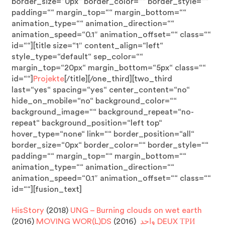
border_size=“0px“ border_color=““ border_style=““
padding=““ margin_top=““ margin_bottom=““
animation_type=““ animation_direction=““
animation_speed=“0.1″ animation_offset=““ class=““
id=““][title size=“1″ content_align=“left“
style_type=“default“ sep_color=““
margin_top=“20px“ margin_bottom=“5px“ class=““
id=““]
Projekte
[/title][/one_third][two_third
last=“yes“ spacing=“yes“ center_content=“no“
hide_on_mobile=“no“ background_color=““
background_image=““ background_repeat=“no-
repeat“ background_position=“left top“
hover_type=“none“ link=““ border_position=“all“
border_size=“0px“ border_color=““ border_style=““
padding=““ margin_top=““ margin_bottom=““
animation_type=““ animation_direction=““
animation_speed=“0.1″ animation_offset=““ class=““
id=““][fusion_text]
HisStory
(2018)
UNG – Burning clouds on wet earth
(2016)
MOVING WOR(L)DS
(2016)
واحد
DEUX ТРИ