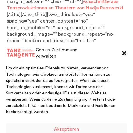
margin_bottom=““ class=““ id=““]
Ausschnitte aus
Tanzproduktionen an Theatern von Nadja Raszweski
[/title][/one_third][two_third last=“yes“
spacing=“yes“ center_content=“no“
hide_on_mobile=“no“ background_color=““
background_image=““ background_repeat=“no-
repeat“ background_position=“left top“
hover_type=“none“ link=““ border_position=“all“
Cookie-Zustimmung
border_size=“0px“ border_color=““ border_style=““
verwalten
padding=““ margin_top=““ margin_bottom=““
animation_type=““ animation_direction=““
Um dir ein optimales Erlebnis zu bieten, verwenden wir
animation_speed=“0.1″ animation_offset=““ class=““
Technologien wie Cookies, um Geräteinformationen zu
id=““][vimeo id=“233281101″ width=“600″
speichern und/oder darauf zuzugreifen. Wenn du diesen
height=“350″ autoplay=“no“ api_params=““ class=““]
Technologien zustimmst, können wir Daten wie das
[/vimeo][/two_third][/fullwidth]
Surfverhalten oder eindeutige IDs auf dieser Website
verarbeiten. Wenn du deine Zustimmung nicht erteilst oder
zurückziehst, können bestimmte Merkmale und Funktionen
beeinträchtigt werden.
Akzeptieren