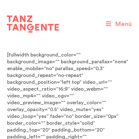
Zum
Inhalt
springen
Menü
[fullwidth background_color=““
background_image=““ background_parallax=“none“
enable_mobile=“no“ parallax_speed=“0.3″
background_repeat=“no-repeat“
background_position=“left top“ video_url=““
video_aspect_ratio=“16:9″ video_webm=““
video_mp4=““ video_ogv=““
video_preview_image=““ overlay_color=““
overlay_opacity=“0.5″ video_mute=“yes“
video_loop=“yes“ fade=“no“ border_size=“0px“
border_color=““ border_style=“solid“
padding_top=“20″ padding_bottom=“20″
padding_left=““ padding_right=““