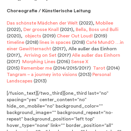
Choreografie / Künstlerische Leitung
Das schönste Mädchen der Welt
(2022),
Mobilee
(2022),
Der grosse Knall
(2021),
Bella, Boss und Bulli
(2020),
objects
(2019)
Cheer Out Loud!
(2019)
timeline
(2018)
lines in spaces
(2018)
Café MundO …in
einer Gewitternacht
(2017), Alle außer das Einhorn
(2017),
Arriving on Set
(2017)
Alle außer das Einhorn
(2017)
Morphing Lines
(2016)
Sense X
(2015)
Remember me
(2014/2015/2017)
Tarot
(2014)
Tangram – a journey into visions
(2013)
Personal
Landscapes
(2013)
[/fusion_text][/two_third][one_third last=“no“
spacing=“yes“ center_content=“no“
hide_on_mobile=“no“ background_color=““
background_image=““ background_repeat=“no-
repeat“ background_position=“left top“
hover_type=“none“ link=““ border_position=“all“