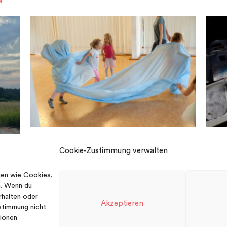
N
KREATIVER KINDERTANZ
O
Cookie-Zustimmung verwalten
ien wie Cookies,
n. Wenn du
rhalten oder
Akzeptieren
stimmung nicht
tionen