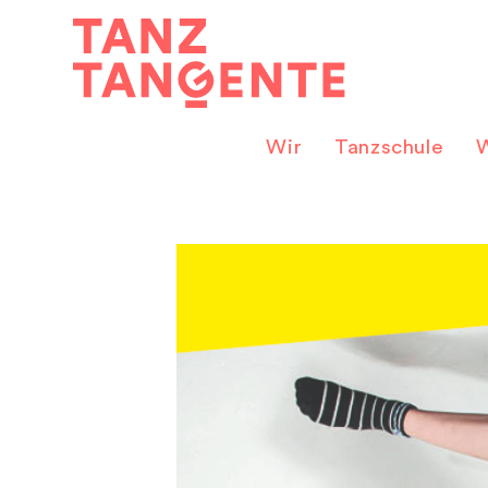
Zum
Inhalt
springen
Wir
Tanzschule
W