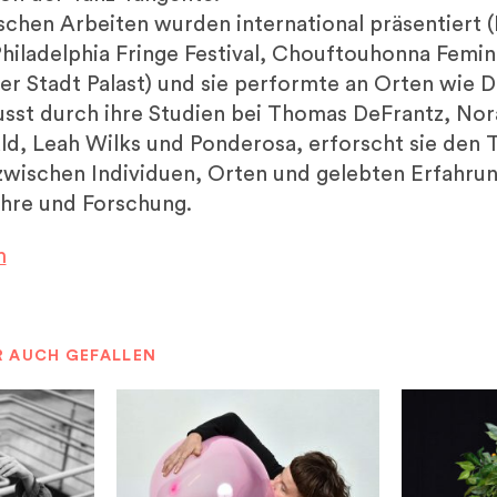
schen Arbeiten wurden international präsentiert 
Philadelphia Fringe Festival, Chouftouhonna Femini
r Stadt Palast) und sie performte an Orten wie D
usst durch ihre Studien bei Thomas DeFrantz, Nor
ld, Leah Wilks und Ponderosa, erforscht sie den T
zwischen Individuen, Orten und gelebten Erfahru
hre und Forschung.
m
R AUCH GEFALLEN