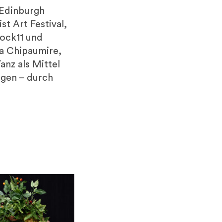
(Edinburgh
st Art Festival,
ock11 und
a Chipaumire,
anz als Mittel
ngen – durch