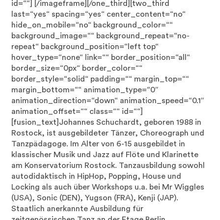
id=““]
[/imageframe][/one_third][two_third
last=“yes“ spacing=“yes“ center_content=“no“
hide_on_mobile=“no“ background_color=““
background_image=““ background_repeat=“no-
repeat“ background_position=“left top“
hover_type=“none“ link=““ border_position=“all“
border_size=“0px“ border_color=““
border_style=“solid“ padding=““ margin_top=““
margin_bottom=““ animation_type=“0″
animation_direction=“down“ animation_speed=“0.1″
animation_offset=““ class=““ id=““]
[fusion_text]Johannes Schuchardt, geboren 1988 in
Rostock, ist ausgebildeter Tänzer, Choreograph und
Tanzpädagoge. Im Alter von 6-15 ausgebildet in
klassischer Musik und Jazz auf Flöte und Klarinette
am Konservatorium Rostock. Tanzausbildung sowohl
autodidaktisch in HipHop, Popping, House und
Locking als auch über Workshops u.a. bei Mr Wiggles
(USA), Sonic (DEN), Yugson (FRA), Kenji (JAP).
Staatlich anerkannte Ausbildung für
zeitgenössischen Tanz an der Etage Berlin.