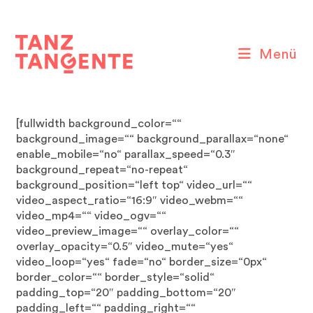
Zum
Inhalt
springen
Menü
[fullwidth background_color=““
background_image=““ background_parallax=“none“
enable_mobile=“no“ parallax_speed=“0.3″
background_repeat=“no-repeat“
background_position=“left top“ video_url=““
video_aspect_ratio=“16:9″ video_webm=““
video_mp4=““ video_ogv=““
video_preview_image=““ overlay_color=““
overlay_opacity=“0.5″ video_mute=“yes“
video_loop=“yes“ fade=“no“ border_size=“0px“
border_color=““ border_style=“solid“
padding_top=“20″ padding_bottom=“20″
padding_left=““ padding_right=““