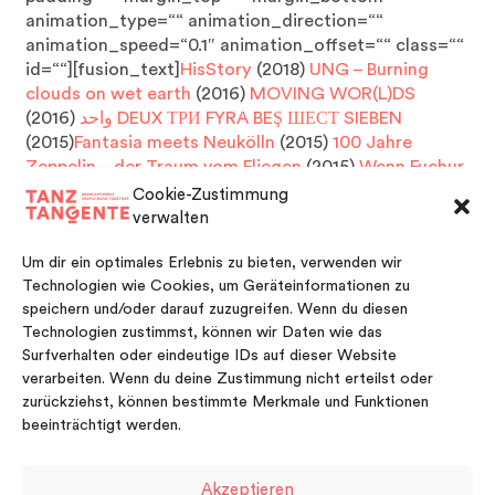
animation_type=““ animation_direction=““
animation_speed=“0.1″ animation_offset=““ class=““
id=““][fusion_text]
HisStory
(2018)
UNG – Burning
clouds on wet earth
(2016)
MOVING WOR(L)DS
(2016)
واحد
DEUX ТРИ FYRA BEŞ ШЕСТ SIEBEN
(2015)
Fantasia meets Neukölln
(2015)
100 Jahre
Zeppelin – der Traum vom Fliegen
(2015)
Wenn Fuchur
mit der Käthe tanzt
(2013)
Carmen – respect reloaded
Cookie-Zustimmung
(2012)
Tausend Türen
(2010)
zeitspannenD
(2010)
verwalten
Um dir ein optimales Erlebnis zu bieten, verwenden wir
Technologien wie Cookies, um Geräteinformationen zu
speichern und/oder darauf zuzugreifen. Wenn du diesen
Technologien zustimmst, können wir Daten wie das
[/fusion_text][/two_third][/fullwidth]
Surfverhalten oder eindeutige IDs auf dieser Website
verarbeiten. Wenn du deine Zustimmung nicht erteilst oder
zurückziehst, können bestimmte Merkmale und Funktionen
beeinträchtigt werden.
Akzeptieren