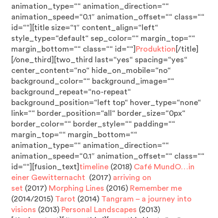
animation_type=““ animation_direction=““
animation_speed=“0.1″ animation_offset=““ class=““
id=““][title size=“1″ content_align=“left“
style_type=“default“ sep_color=““ margin_top=““
margin_bottom=““ class=““ id=““]
Produktion
[/title]
[/one_third][two_third last=“yes“ spacing=“yes“
center_content=“no“ hide_on_mobile=“no“
background_color=““ background_image=““
background_repeat=“no-repeat“
background_position=“left top“ hover_type=“none“
link=““ border_position=“all“ border_size=“0px“
border_color=““ border_style=““ padding=““
margin_top=““ margin_bottom=““
animation_type=““ animation_direction=““
animation_speed=“0.1″ animation_offset=““ class=““
id=““][fusion_text]
timeline
(2018)
Café MundO…in
einer Gewitternacht
(2017)
arriving on
set
(2017)
Morphing Lines
(2016)
Remember me
(2014/2015)
Tarot
(2014)
Tangram – a journey into
visions
(2013)
Personal Landscapes
(2013)