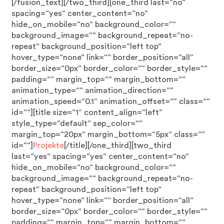
[/fusion_text][/two_third][one_third last=“no“
spacing=“yes“ center_content=“no“
hide_on_mobile=“no“ background_color=““
background_image=““ background_repeat=“no-
repeat“ background_position=“left top“
hover_type=“none“ link=““ border_position=“all“
border_size=“0px“ border_color=““ border_style=““
padding=““ margin_top=““ margin_bottom=““
animation_type=““ animation_direction=““
animation_speed=“0.1″ animation_offset=““ class=““
id=““][title size=“1″ content_align=“left“
style_type=“default“ sep_color=““
margin_top=“20px“ margin_bottom=“5px“ class=““
id=““]
Projekte
[/title][/one_third][two_third
last=“yes“ spacing=“yes“ center_content=“no“
hide_on_mobile=“no“ background_color=““
background_image=““ background_repeat=“no-
repeat“ background_position=“left top“
hover_type=“none“ link=““ border_position=“all“
border_size=“0px“ border_color=““ border_style=““
padding=““ margin_top=““ margin_bottom=““