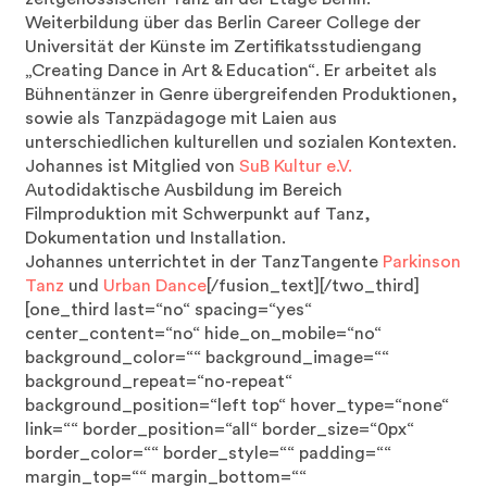
Weiterbildung über das Berlin Career College der
Universität der Künste im Zertifikatsstudiengang
„Creating Dance in Art & Education“. Er arbeitet als
Bühnentänzer in Genre übergreifenden Produktionen,
sowie als Tanzpädagoge mit Laien aus
unterschiedlichen kulturellen und sozialen Kontexten.
Johannes ist Mitglied von
SuB Kultur e.V.
Autodidaktische Ausbildung im Bereich
Filmproduktion mit Schwerpunkt auf Tanz,
Dokumentation und Installation.
Johannes unterrichtet in der TanzTangente
Parkinson
Tanz
und
Urban Dance
[/fusion_text][/two_third]
[one_third last=“no“ spacing=“yes“
center_content=“no“ hide_on_mobile=“no“
background_color=““ background_image=““
background_repeat=“no-repeat“
background_position=“left top“ hover_type=“none“
link=““ border_position=“all“ border_size=“0px“
border_color=““ border_style=““ padding=““
margin_top=““ margin_bottom=““