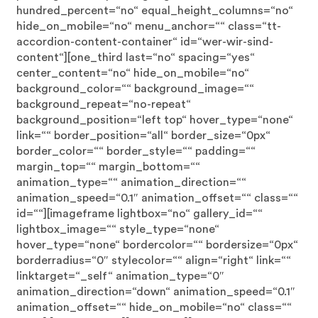
hundred_percent=“no“ equal_height_columns=“no“
hide_on_mobile=“no“ menu_anchor=““ class=“tt-
accordion-content-container“ id=“wer-wir-sind-
content“][one_third last=“no“ spacing=“yes“
center_content=“no“ hide_on_mobile=“no“
background_color=““ background_image=““
background_repeat=“no-repeat“
background_position=“left top“ hover_type=“none“
link=““ border_position=“all“ border_size=“0px“
border_color=““ border_style=““ padding=““
margin_top=““ margin_bottom=““
animation_type=““ animation_direction=““
animation_speed=“0.1″ animation_offset=““ class=““
id=““][imageframe lightbox=“no“ gallery_id=““
lightbox_image=““ style_type=“none“
hover_type=“none“ bordercolor=““ bordersize=“0px“
borderradius=“0″ stylecolor=““ align=“right“ link=““
linktarget=“_self“ animation_type=“0″
animation_direction=“down“ animation_speed=“0.1″
animation_offset=““ hide_on_mobile=“no“ class=““